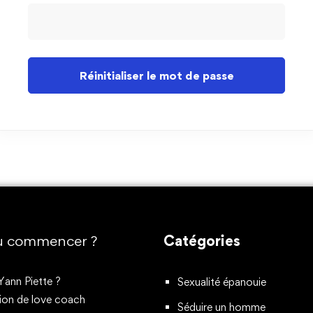
Réinitialiser le mot de passe
ù commencer ?
Catégories
Yann Piette ?
Sexualité épanouie
ion de love coach
Séduire un homme