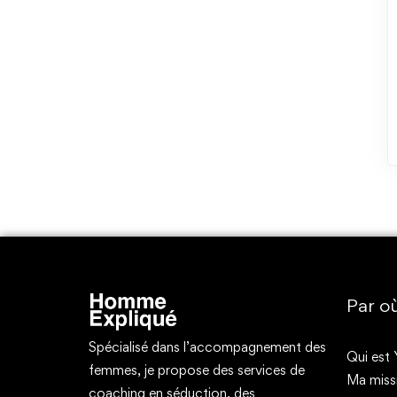
Par o
Spécialisé dans l’accompagnement des
Qui est 
femmes, je propose des services de
Ma miss
coaching en séduction, des