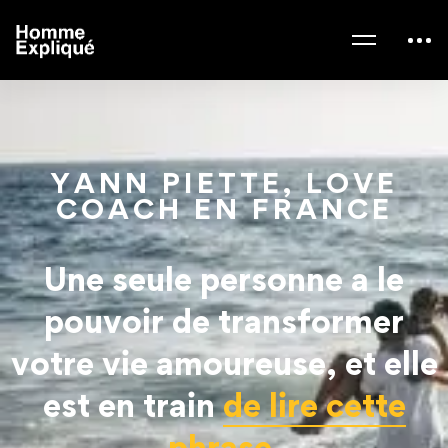
YANN PIETTE, LOVE
COACH EN FRANCE
Une seule personne a le
pouvoir de transformer
votre vie amoureuse, et elle
est en train
de lire cette
phrase.