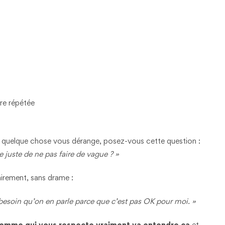
re répétée
quelque chose vous dérange, posez-vous cette question :
e juste de ne pas faire de vague ? »
airement, sans drame :
i besoin qu’on en parle parce que c’est pas OK pour moi. »
omme qui vous respecte vraiment va entendre ça
et