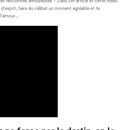
an des rencontres amoureuses ? Dans cet article et cette vidéo
 d’esprit, faire du célibat un moment agréable et te
r l’amour…