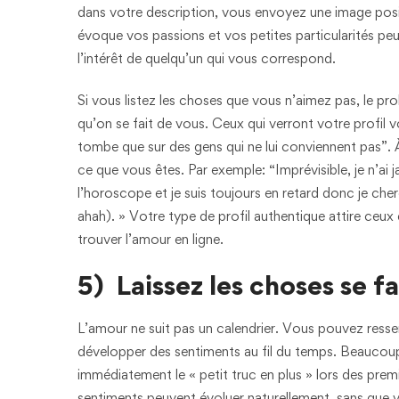
dans votre description, vous envoyez une image posit
évoque vos passions et vos petites particularités peu
l’intérêt de quelqu’un qui vous correspond.
Si vous listez les choses que vous n’aimez pas, le pro
qu’on se fait de vous. Ceux qui verront votre profil v
tombe que sur des gens qui ne lui conviennent pas”. À
ce que vous êtes. Par exemple: “Imprévisible, je n’ai j
l’horoscope et je suis toujours en retard donc je che
ahah). » Votre type de profil authentique attire ceu
trouver l’amour en ligne.
5) Laissez les choses se fa
L’amour ne suit pas un calendrier. Vous pouvez ressent
développer des sentiments au fil du temps. Beaucoup 
immédiatement le « petit truc en plus » lors des prem
sentiments peuvent évoluer naturellement, sans que 