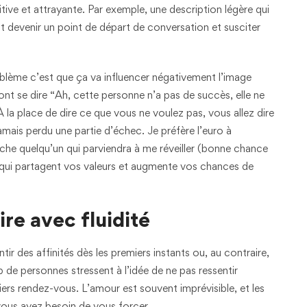
ive et attrayante. Par exemple, une description légère qui
t devenir un point de départ de conversation et susciter
blème c’est que ça va influencer négativement l’image
ont se dire “Ah, cette personne n’a pas de succès, elle ne
 la place de dire ce que vous ne voulez pas, vous allez dire
amais perdu une partie d’échec. Je préfère l’euro à
rche quelqu’un qui parviendra à me réveiller (bonne chance
x qui partagent vos valeurs et augmente vos chances de
ire avec fluidité
ir des affinités dès les premiers instants ou, au contraire,
de personnes stressent à l’idée de ne pas ressentir
iers rendez-vous. L’amour est souvent imprévisible, et les
vous ayez besoin de vous forcer.