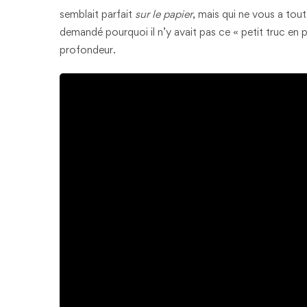
semblait parfait
sur le papier
, mais qui ne vous a tou
demandé pourquoi il n’y avait pas ce « petit truc en p
profondeur.