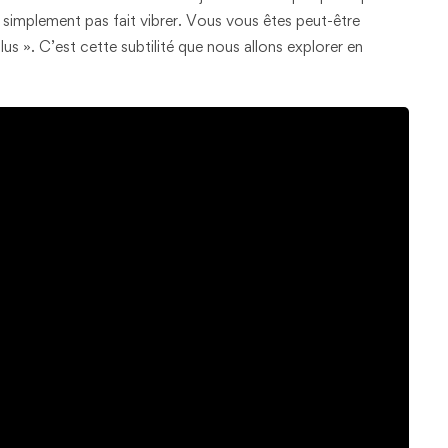
t simplement pas fait vibrer. Vous vous êtes peut-être
lus ». C’est cette subtilité que nous allons explorer en