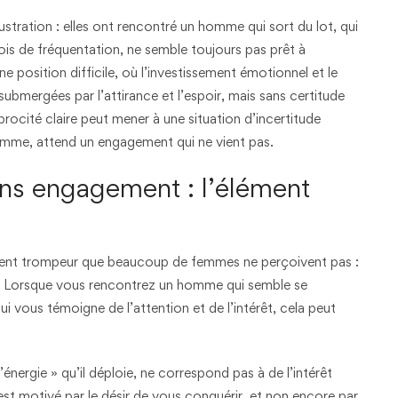
rustration : elles ont rencontré un homme qui sort du lot, qui
ois de fréquentation, ne semble toujours pas prêt à
une position difficile, où l’investissement émotionnel et le
 submergées par l’attirance et l’espoir, mais sans certitude
ocité claire peut mener à une situation d’incertitude
femme, attend un engagement qui ne vient pas.
ans engagement : l’élément
lément trompeur que beaucoup de femmes ne perçoivent pas :
. Lorsque vous rencontrez un homme qui semble se
vous témoigne de l’attention et de l’intérêt, cela peut
énergie » qu’il déploie, ne correspond pas à de l’intérêt
est motivé par le désir de vous conquérir, et non encore par