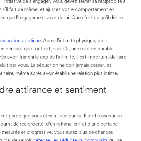
initiative de s’engager, vous devez tester sa réciprocité à
 s’il fait de même, et ajustez votre comportement en
u que l’engagement vient de lui. Que c’est ce qu’il désire
 séduction continue
. Après l’intimité physique, de
 pensant que tout est joué. Or, une relation durable
 avoir franchi le cap de l’intimité, il est important de faire
duit par vous. La séduction ne doit jamais cesser, et
 faire, même après avoir établi une relation plus intime.
dre attirance et sentiment
parce que vous êtes attirée par lui. Il doit ressentir un
nourrit de réciprocité, d’un rythme lent et d’une certaine
 mesurée et progressive, vous aurez plus de chances
rucial de savoir
détecter les séducteurs compulsifs
qui ne