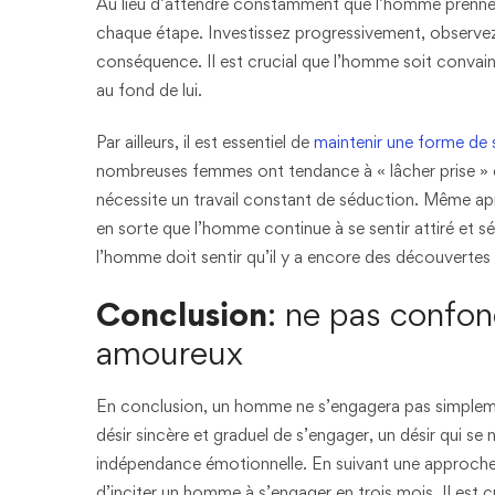
Au lieu d’attendre constamment que l’homme prenne l’
chaque étape. Investissez progressivement, observez
conséquence. Il est crucial que l’homme soit convainc
au fond de lui.
Par ailleurs, il est essentiel de
maintenir une forme de
nombreuses femmes ont tendance à « lâcher prise » en
nécessite un travail constant de séduction. Même après
en sorte que l’homme continue à se sentir attiré et sé
l’homme doit sentir qu’il y a encore des découvertes à
Conclusion
: ne pas confon
amoureux
En conclusion, un homme ne s’engagera pas simplement 
désir sincère et graduel de s’engager, un désir qui se 
indépendance émotionnelle. En suivant une approche
d’inciter un homme à s’engager en trois mois. Il est c