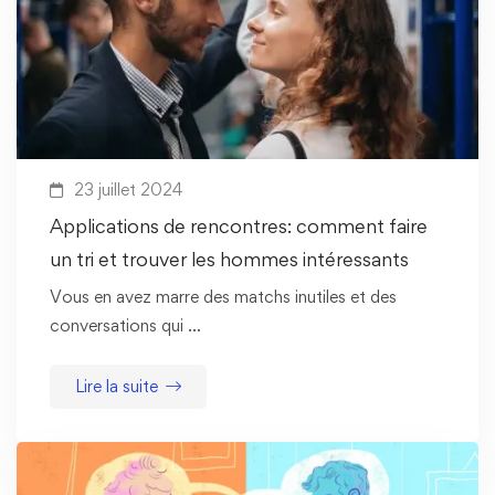
23 juillet 2024
Applications de rencontres: comment faire
un tri et trouver les hommes intéressants
Vous en avez marre des matchs inutiles et des
conversations qui …
Lire la suite