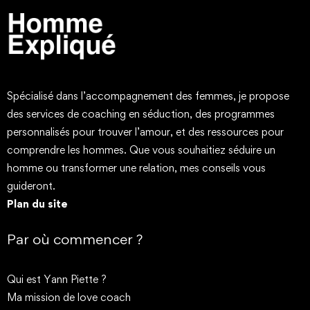
Spécialisé dans l’accompagnement des femmes, je propose
des services de coaching en séduction, des programmes
personnalisés pour trouver l’amour, et des ressources pour
comprendre les hommes. Que vous souhaitiez séduire un
homme ou transformer une relation, mes conseils vous
guideront.
Plan du site
Par où commencer ?
Qui est Yann Piette ?
Ma mission de love coach