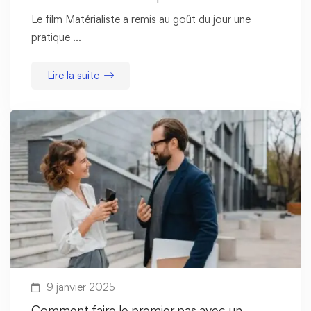
Le film Matérialiste a remis au goût du jour une
pratique …
Lire la suite
9 janvier 2025
Comment faire le premier pas avec un