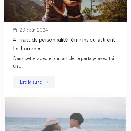
29 août 2024
4 Traits de personnalité féminins qui attirent
les hommes
Dans cette vidéo et cet article, je partage avec toi
un …
Lire la suite