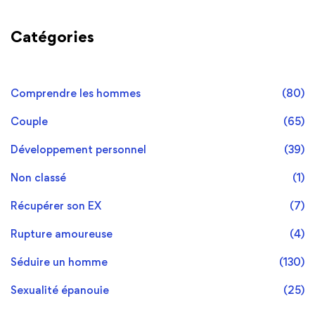
Catégories
Comprendre les hommes
(80)
Couple
(65)
Développement personnel
(39)
Non classé
(1)
Récupérer son EX
(7)
Rupture amoureuse
(4)
Séduire un homme
(130)
Sexualité épanouie
(25)