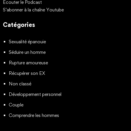
Ecouter le Podcast
S’abonner à la chaîne Youtube
Catégories
Sexualité épanouie
Séduire un homme
Rupture amoureuse
Récupérer son EX
Non classé
Développement personnel
Couple
Comprendre les hommes